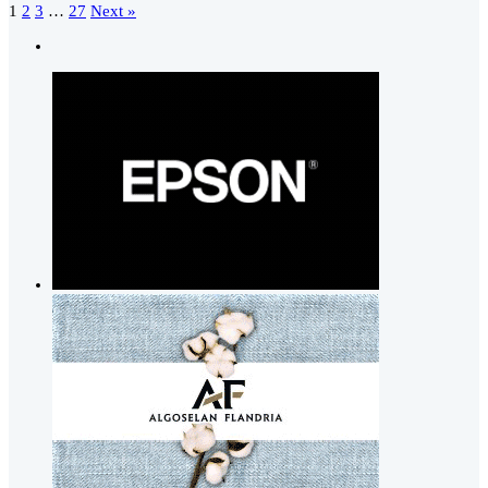
1
2
3
…
27
Next »