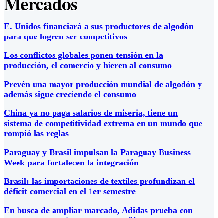
Mercados
E. Unidos financiará a sus productores de algodón
para que logren ser competitivos
Los conflictos globales ponen tensión en la
producción, el comercio y hieren al consumo
Prevén una mayor producción mundial de algodón y
además sigue creciendo el consumo
China ya no paga salarios de miseria, tiene un
sistema de competitividad extrema en un mundo que
rompió las reglas
Paraguay y Brasil impulsan la Paraguay Business
Week para fortalecen la integración
Brasil: las importaciones de textiles profundizan el
déficit comercial en el 1er semestre
En busca de ampliar marcado, Adidas prueba con