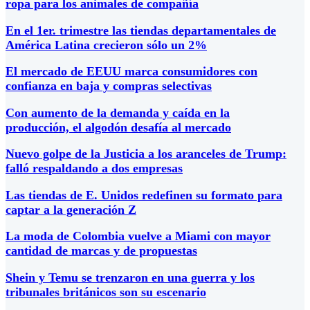
ropa para los animales de compañía
En el 1er. trimestre las tiendas departamentales de
América Latina crecieron sólo un 2%
El mercado de EEUU marca consumidores con
confianza en baja y compras selectivas
Con aumento de la demanda y caída en la
producción, el algodón desafía al mercado
Nuevo golpe de la Justicia a los aranceles de Trump:
falló respaldando a dos empresas
Las tiendas de E. Unidos redefinen su formato para
captar a la generación Z
La moda de Colombia vuelve a Miami con mayor
cantidad de marcas y de propuestas
Shein y Temu se trenzaron en una guerra y los
tribunales británicos son su escenario