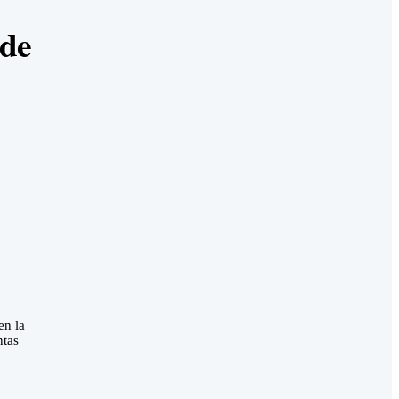
 de
en la
ntas