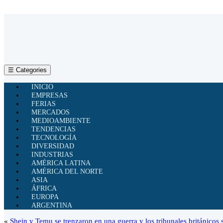
☰ Categories
INICIO
EMPRESAS
FERIAS
MERCADOS
MEDIOAMBIENTE
TENDENCIAS
TECNOLOGÍA
DIVERSIDAD
INDUSTRIAS
AMÉRICA LATINA
AMÉRICA DEL NORTE
ASIA
ÁFRICA
EUROPA
ARGENTINA
«
Shein y Temu se trenzaron en una guerra y los tribunales británicos 