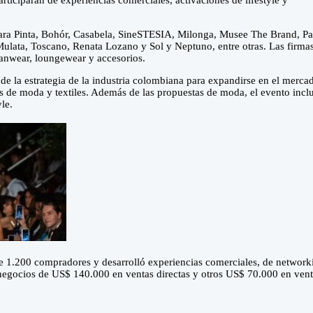
ticiparán de experiencias comerciales, activaciones de lifestyle y
ara Pinta, Bohór, Casabela, SineSTESIA, Milonga, Musee The Brand, Pat
Mulata, Toscano, Renata Lozano y Sol y Neptuno, entre otras. Las firma
banwear, loungewear y accesorios.
la estrategia de la industria colombiana para expandirse en el merca
es de moda y textiles. Además de las propuestas de moda, el evento incl
yle.
1.200 compradores y desarrolló experiencias comerciales, de network
egocios de US$ 140.000 en ventas directas y otros US$ 70.000 en vent