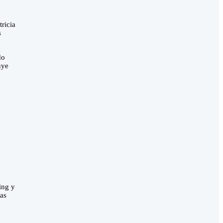
ricia
s
do
uye
ing y
as