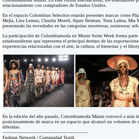
Colombiamoda Miami. En esta vitrina internacional, los diseñadores par
relacionamiento con compradores de Estados Unidos.
En el espacio Colombian Selection estarán presentes marcas como Páj
Mejía, Lina Lemus, Claudia Moreli, Sijam Sleiman, Tinta Latina, Mia 
presentarán las novedades en las categorías resortwear, swimwear, ur
La participación de Colombiamoda en Miami Swim Week forma parte de 
estadounidense que representa el principal destino de las exportacion
experiencias relacionadas con el arte, la cultura, el bienestar y el lifest
En la edición del año pasado, Colombiamoda Miami convocó a más de 
posicionamiento de marca en un espacio que alcanzó un volumen de n
diferidas.
——————————————————-
Fashion Network / Comunidad Textil