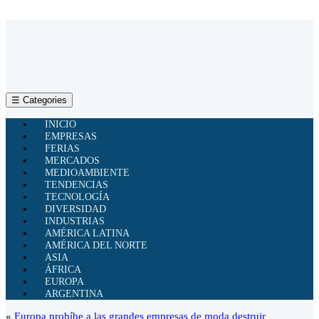
☰ Categories
INICIO
EMPRESAS
FERIAS
MERCADOS
MEDIOAMBIENTE
TENDENCIAS
TECNOLOGÍA
DIVERSIDAD
INDUSTRIAS
AMÉRICA LATINA
AMÉRICA DEL NORTE
ASIA
ÁFRICA
EUROPA
ARGENTINA
«
Europa prohíbe a las grandes empresas de moda destruir