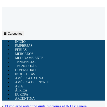
☰ Categories
INICIO
EMPRESAS
FERIAS
MERCADOS
MEDIOAMBIENTE
TENDENCIAS
TECNOLOGÍA
DIVERSIDAD
INDUSTRIAS
AMÉRICA LATINA
AMÉRICA DEL NORTE
ASIA
ÁFRICA
EUROPA
ARGENTINA
«
El gobierno argentino quita funciones al INTI y genera