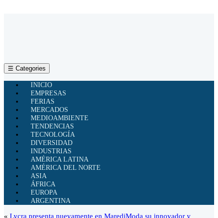
☰ Categories
INICIO
EMPRESAS
FERIAS
MERCADOS
MEDIOAMBIENTE
TENDENCIAS
TECNOLOGÍA
DIVERSIDAD
INDUSTRIAS
AMÉRICA LATINA
AMÉRICA DEL NORTE
ASIA
ÁFRICA
EUROPA
ARGENTINA
«
Lycra presenta nuevamente en MarediModa su innovador y