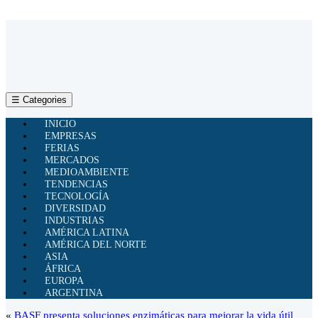
☰ Categories
INICIO
EMPRESAS
FERIAS
MERCADOS
MEDIOAMBIENTE
TENDENCIAS
TECNOLOGÍA
DIVERSIDAD
INDUSTRIAS
AMÉRICA LATINA
AMÉRICA DEL NORTE
ASIA
ÁFRICA
EUROPA
ARGENTINA
«
BASF presenta soluciones enzimáticas para mejorar la vida útil