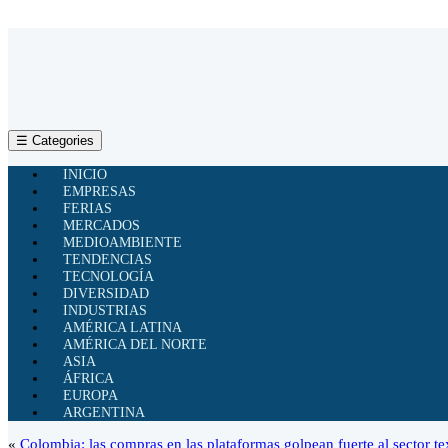
☰ Categories
INICIO
EMPRESAS
FERIAS
MERCADOS
MEDIOAMBIENTE
TENDENCIAS
TECNOLOGÍA
DIVERSIDAD
INDUSTRIAS
AMÉRICA LATINA
AMÉRICA DEL NORTE
ASIA
ÁFRICA
EUROPA
ARGENTINA
«
Colombia: las compras en las plataformas golpean fuerte al sector tex