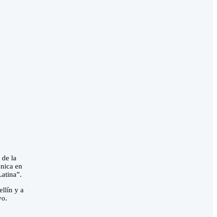
 de la
única en
Latina”.
llín y a
vo.