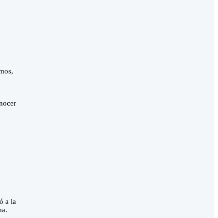
umos,
onocer
ó a la
na.