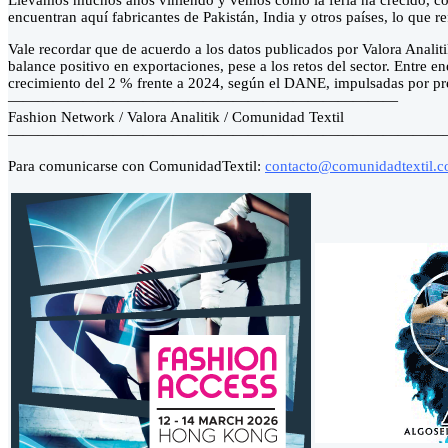
Llevamos muchos años viniendo y vemos cómo la feria ha crecido, co
encuentran aquí fabricantes de Pakistán, India y otros países, lo que r
Vale recordar que de acuerdo a los datos publicados por Valora Anali
balance positivo en exportaciones, pese a los retos del sector. Entre 
crecimiento del 2 % frente a 2024, según el DANE, impulsadas por pr
——————————————————————————
Fashion Network / Valora Analitik / Comunidad Textil
—————————————————————————————
Para comunicarse con ComunidadTextil:
contacto@comunidadtextil.