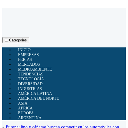
☰ Categories
INICIO
EMPRESAS
FERIAS
MERCADOS
MEDIOAMBIENTE
TENDENCIAS
TECNOLOGÍA
DIVERSIDAD
INDUSTRIAS
AMÉRICA LATINA
AMÉRICA DEL NORTE
ASIA
ÁFRICA
EUROPA
ARGENTINA
«
Europa: lino y cáñamo buscan competir en los automóviles con