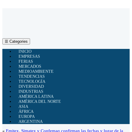
☰ Categories
INICIO
EMPRESAS
FERIAS
MERCADOS
MEDIOAMBIENTE
TENDENCIAS
TECNOLOGÍA
DIVERSIDAD
INDUSTRIAS
AMÉRICA LATINA
AMÉRICA DEL NORTE
ASIA
ÁFRICA
EUROPA
ARGENTINA
«
Emitex, Simatex y Confemaq confirman las fechas y lugar de la