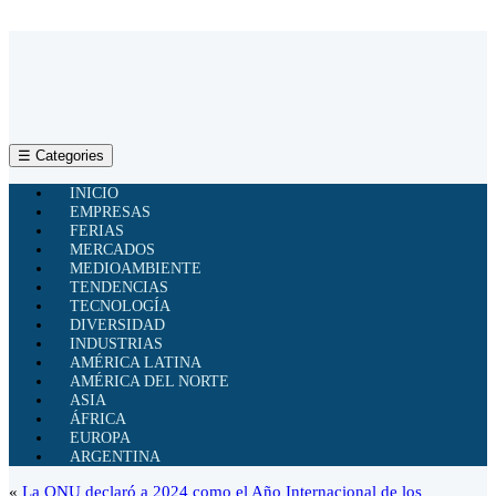
☰ Categories
INICIO
EMPRESAS
FERIAS
MERCADOS
MEDIOAMBIENTE
TENDENCIAS
TECNOLOGÍA
DIVERSIDAD
INDUSTRIAS
AMÉRICA LATINA
AMÉRICA DEL NORTE
ASIA
ÁFRICA
EUROPA
ARGENTINA
«
La ONU declaró a 2024 como el Año Internacional de los