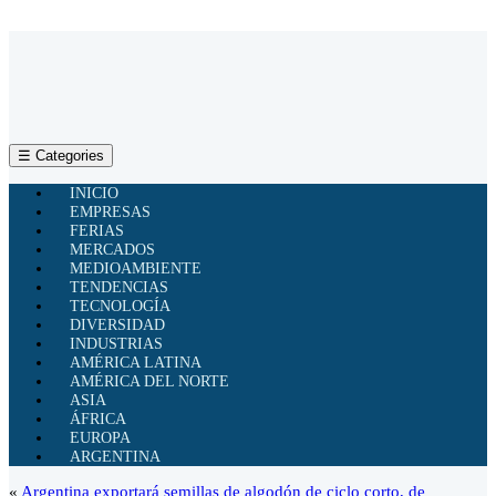
☰ Categories
INICIO
EMPRESAS
FERIAS
MERCADOS
MEDIOAMBIENTE
TENDENCIAS
TECNOLOGÍA
DIVERSIDAD
INDUSTRIAS
AMÉRICA LATINA
AMÉRICA DEL NORTE
ASIA
ÁFRICA
EUROPA
ARGENTINA
«
Argentina exportará semillas de algodón de ciclo corto, de