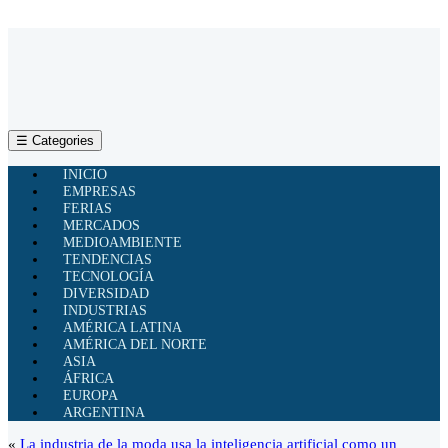
☰ Categories
INICIO
EMPRESAS
FERIAS
MERCADOS
MEDIOAMBIENTE
TENDENCIAS
TECNOLOGÍA
DIVERSIDAD
INDUSTRIAS
AMÉRICA LATINA
AMÉRICA DEL NORTE
ASIA
ÁFRICA
EUROPA
ARGENTINA
«
La industria de la moda usa la inteligencia artificial como un