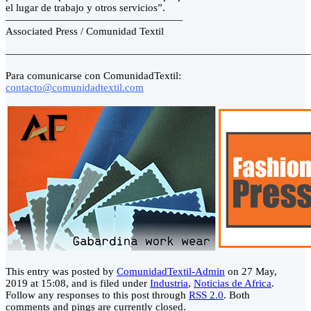
el lugar de trabajo y otros servicios”.
—————————————————
Associated Press / Comunidad Textil
—————————————————————————————
Para comunicarse con ComunidadTextil:
contacto@comunidadtextil.com
This entry was posted by
ComunidadTextil-Admin
on 27 May,
2019 at 15:08, and is filed under
Industria
,
Noticias de Africa
.
Follow any responses to this post through
RSS 2.0
. Both
comments and pings are currently closed.