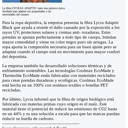
La fibra LYCRA® ADAPTIV tiene una química única
diseñada para adaptar sus propiedades a las
necesidades del usuario .
Para la ropa deportiva, la empresa presenta la fibra Lycra Adaptiv
Black que ayuda a resistir el daño causado por la exposición a los
rayos UV, protectores solares y cremas anti- rozaduras. Estas
prendas se ajustan perfectamente a todo tipo de cuerpo, brindan
mayor comodidad y viene en color negro puro sin arrugas. La
ropa aporta la compresión necesaria para un buen ajuste pero se
adaptan cuando el cuerpo está en movimiento para mayor confort
del deportista.
La empresa también ha desarrollado soluciones térmicas y de
enfriamiento sostenibles. Las tecnologías Coolmax EcoMade y
Thermolite EcoMade están fabricadas con materiales reciclados
para crear prendas duraderas y ecológicas. Coolmax EcoMade
está hecha en un 100% con residuos textiles o botellas PET
recicladas.
Por último, Lycra informó que la fibra de origen biológico está
fabricada con materias primas cuyo origen es el maíz. Este
material tiene el potencial de reducir las emisiones de CO2 hasta
en un 44% y es una solución a escala para que las marcas puedan
reducir su huella de carbono.
——————————————————