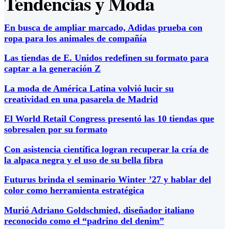
Tendencias y Moda
En busca de ampliar marcado, Adidas prueba con
ropa para los animales de compañía
Las tiendas de E. Unidos redefinen su formato para
captar a la generación Z
La moda de América Latina volvió lucir su
creatividad en una pasarela de Madrid
El World Retail Congress presentó las 10 tiendas que
sobresalen por su formato
Con asistencia científica logran recuperar la cría de
la alpaca negra y el uso de su bella fibra
Futurus brinda el seminario Winter ’27 y hablar del
color como herramienta estratégica
Murió Adriano Goldschmied, diseñador italiano
reconocido como el “padrino del denim”