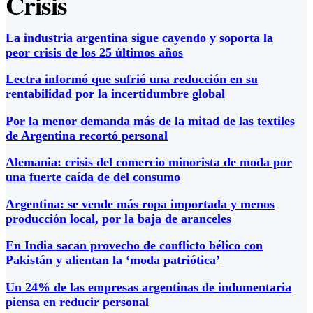
Crisis
La industria argentina sigue cayendo y soporta la
peor crisis de los 25 últimos años
Lectra informó que sufrió una reducción en su
rentabilidad por la incertidumbre global
Por la menor demanda más de la mitad de las textiles
de Argentina recortó personal
Alemania: crisis del comercio minorista de moda por
una fuerte caída de del consumo
Argentina: se vende más ropa importada y menos
producción local, por la baja de aranceles
En India sacan provecho de conflicto bélico con
Pakistán y alientan la ‘moda patriótica’
Un 24% de las empresas argentinas de indumentaria
piensa en reducir personal