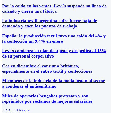
Por la caída en las ventas, Levi´s suspende su línea de
calzado y cierra una fábrica
La industria textil argentina sufre fuerte baja de
demanda y caen los puestos de trabajo
España: la producción textil tuvo una caída del 4% y
la confección un 9,4% en enero
Levi´s comienza su plan de ajuste y despedirá al 15%
de su personal corporativo
Cae en diciembre el consumo británico,
especialmente en el rubro textil y confecciones
Miembros de la industria de la moda instan al sector
a condenar el antisemitismo
Miles de operarios bengalíes protestan y son
reprimidos por reclamos de mejoras salariales
1
2
3
…
9
Next »