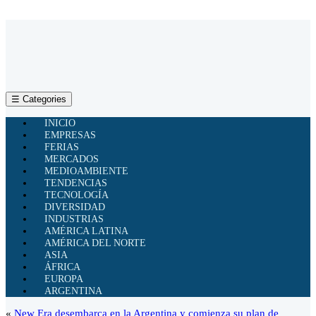
☰ Categories
INICIO
EMPRESAS
FERIAS
MERCADOS
MEDIOAMBIENTE
TENDENCIAS
TECNOLOGÍA
DIVERSIDAD
INDUSTRIAS
AMÉRICA LATINA
AMÉRICA DEL NORTE
ASIA
ÁFRICA
EUROPA
ARGENTINA
«
New Era desembarca en la Argentina y comienza su plan de